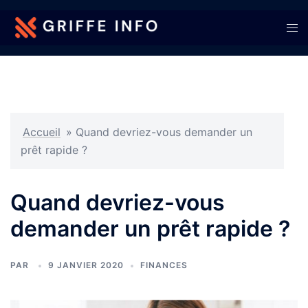
Aller
au
Ouvr
contenu
le
men
Accueil
»
Quand devriez-vous demander un
prêt rapide ?
Quand devriez-vous
demander un prêt rapide ?
PAR
9 JANVIER 2020
FINANCES